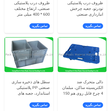
ظروف درب پلاستیکی
ظروف درب پلاستیکی
تودرتو، جعبه چرخش
صنعتی، ارتفاع مختلف
PRIVACY
انبارداری صنعتی
600 * 400 میلی متر
POLICY
تماس بگیرید
تماس بگیرید
دالی متحرک ضد
سطل های ذخیره سازی
الکتریسیته ساکن، مبلمان
صنعتی PP پلاستیکی
4 چرخ قابل روی هم 150
استاندارد، جعبه های
کیلوگرمی
پلاستیکی قابل استفاده
مجدد
تماس بگیرید
تماس بگیرید