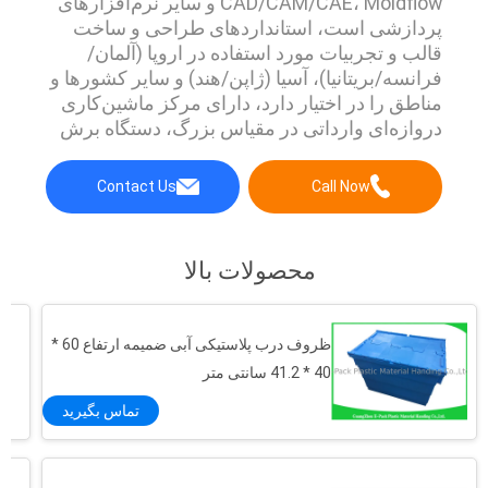
CAD/CAM/CAE، Moldflow و سایر نرم‌افزارهای
پردازشی است، استانداردهای طراحی و ساخت
قالب و تجربیات مورد استفاده در اروپا (آلمان/
فرانسه/بریتانیا)، آسیا (ژاپن/هند) و سایر کشورها و
مناطق را در اختیار دارد، دارای مرکز ماشین‌کاری
دروازه‌ای وارداتی در مقیاس بزرگ، دستگاه برش
سیم وارداتی WEDM-MS، دستگاه جرقه زن آینه‌ای
تای-آی، مته عمیق‌زن و بیش از ۷۰ دستگاه پردازش
Contact Us
Call Now
درجه یک است. این شرکت به مدیریت کیفیت
داخلی توجه کرده و همواره استاندارد بین‌ال...
محصولات بالا
ظروف درب پلاستیکی آبی ضمیمه ارتفاع 60 *
40 * 41.2 سانتی متر
تماس بگیرید